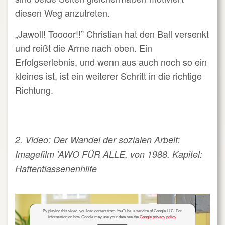
diesen Weg anzutreten.
„Jawoll! Toooor!!” Christian hat den Ball versenkt
und reißt die Arme nach oben. Ein
Erfolgserlebnis, und wenn aus auch noch so ein
kleines ist, ist ein weiterer Schritt in die richtige
Richtung.
2. Video: Der Wandel der sozialen Arbeit:
Imagefilm 'AWO FÜR ALLE, von 1988. Kapitel:
Haftentlassenenhilfe
By playing this video, you load content from YouTube, a service of Google LLC. For
information on how Google may use your data see the
Google privacy policy
.