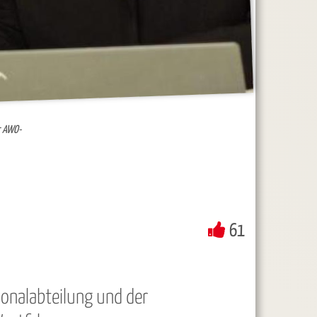
r AWO-
61
onalabteilung und der