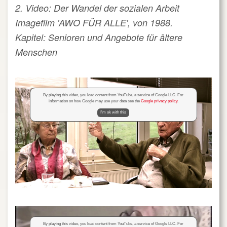
2. Video: Der Wandel der sozialen Arbeit
Imagefilm 'AWO FÜR ALLE', von 1988.
Kapitel: Senioren und Angebote für ältere
Menschen
By playing this video, you load content from YouTube, a service of Google LLC. For
information on how Google may use your data see the
Google privacy policy
.
I'm ok with this
By playing this video, you load content from YouTube, a service of Google LLC. For