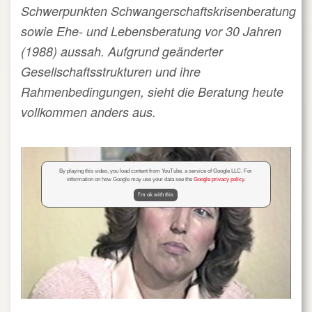
Schwerpunkten Schwangerschaftskrisenberatung
sowie Ehe- und Lebensberatung vor 30 Jahren
(1988) aussah. Aufgrund geänderter
Gesellschaftsstrukturen und ihre
Rahmenbedingungen, sieht die Beratung heute
vollkommen anders aus.
By playing this video, you load content from YouTube, a service of Google LLC. For
information on how Google may use your data see the
Google privacy policy
.
I'm ok with this