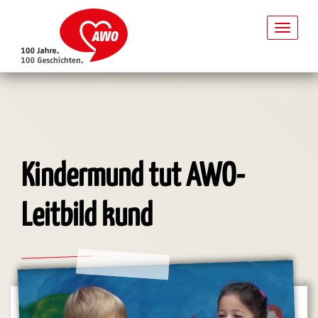
Toggl
naviga
Direkt
zum
Inhalt
Kindermund tut AWO-
Leitbild kund