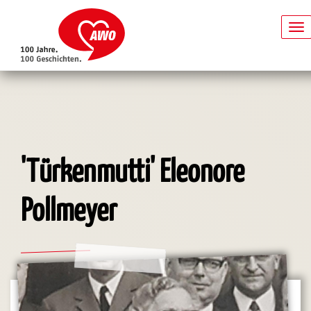
To
na
Direkt
zum
Inhalt
'Türkenmutti' Eleonore
Pollmeyer