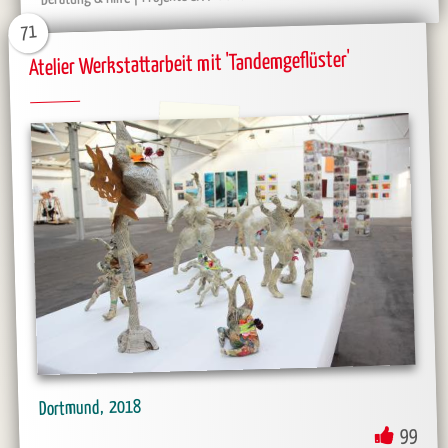
71
Atelier Werkstattarbeit mit 'Tandemgeflüster'
2018
Dortmund
99