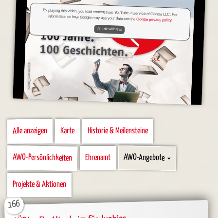
By playing this video, you load content from YouTube, a service of Google LLC. For
information on how Google may use your data see the
Google privacy policy
.
I'm ok with this
Alle anzeigen
Karte
Historie & Meilensteine
Kategorien
AWO-Persönlichkeiten
AWO-Angebote
Ehrenamt
Projekte & Aktionen
166