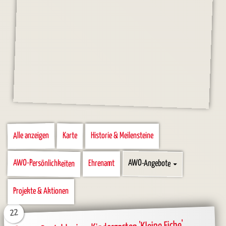
Alle anzeigen
Karte
Historie & Meilensteine
Kategorien
AWO-Persönlichkeiten
AWO-Angebote
Ehrenamt
Projekte & Aktionen
22